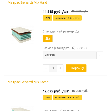
Матрас Benartti Mix Hard
15 753
руб.
11 815
руб.
/шт
-
25
%
Экономия
3 938
руб.
Стандартный размер: Да
Да
Размер (стандартный): 70х190
70х190
В корзину
Матрас Benartti Mix Kombi
16 900
руб.
12 675
руб.
/шт
-
25
%
Экономия
4 225
руб.
Стандартный размер: Да