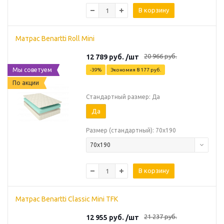
В корзину
Матрас Benartti Roll Mini
20 966
руб.
12 789
руб.
/шт
Мы советуем
-
39
%
Экономия
8 177
руб.
По акции
Стандартный размер: Да
Да
Размер (стандартный): 70х190
70х190
В корзину
Матрас Benartti Classic Mini TFK
21 237
руб.
12 955
руб.
/шт