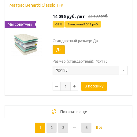
Матрас Benartti Classic TFK
23 109
руб.
14 096
руб.
/шт
Мы советуем
-
39
%
Экономия
9 013
руб.
Стандартный размер: Да
Да
Размер (стандартный): 70х190
70х190
В корзину
Показать еще
1
2
3
6
Все