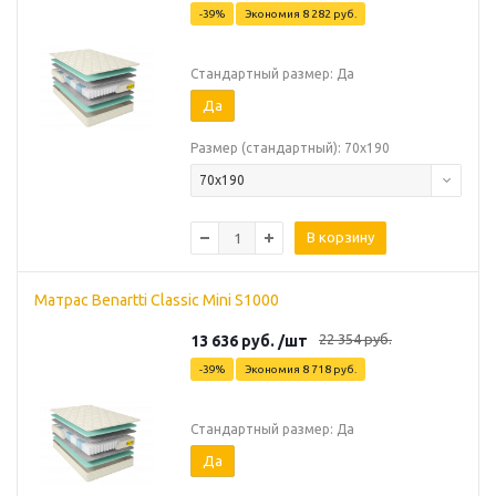
-
39
%
Экономия
8 282
руб.
Стандартный размер: Да
Да
Размер (стандартный): 70х190
70х190
В корзину
Матрас Benartti Classic Mini S1000
22 354
руб.
13 636
руб.
/шт
-
39
%
Экономия
8 718
руб.
Стандартный размер: Да
Да