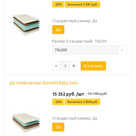
-
20
%
Экономия
3 381
руб.
Стандартный размер: Да
Да
Размер (стандартный): 70х200
70х200
В корзину
Детский матрас Benartti Baby Orto
19 190
руб.
15 352
руб.
/шт
-
20
%
Экономия
3 838
руб.
Стандартный размер: Да
Да