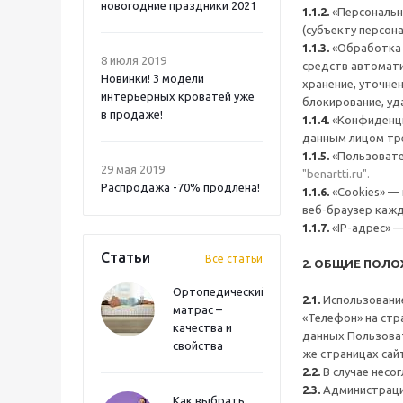
новогодние праздники 2021
1.1.2.
«Персональн
(субъекту персон
1.1.3.
«Обработка п
8 июля 2019
средств автомати
Новинки! 3 модели
хранение, уточнен
интерьерных кроватей уже
блокирование, уд
в продаже!
1.1.4.
«Конфиденци
данным лицом тре
1.1.5.
«Пользовате
29 мая 2019
"benartti.ru".
Распродажа -70% продлена!
1.1.6.
«Cookies» —
веб-браузер кажд
1.1.7.
«IP-адрес» —
Статьи
Все статьи
2. ОБЩИЕ ПОЛ
Ортопедический
2.1.
Использование 
матрас –
«Телефон» на стра
качества и
данных Пользовате
свойства
же страницах сай
2.2.
В случае несо
2.3.
Администрация
Как выбрать