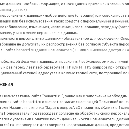
ые данные» - любая информация, относящаяся к прямо или косвенно о
альных данных).
ерсональных данных» - любое действие (операция) или совокупность 
зации или без использования таких средств с персональными данными, 
ие (обновление, изменение), извлечение, использование, передачу (рас
аление, уничтожение персональных данных.
альность персональных данных» - обязательное для соблюдения Опер
бование не допускать их распространения без согласия субъекта персо
ль сайта
benartti.ru (далее Пользователь)» – лицо, имеющее доступ к 
 небольшой фрагмент данных, отправленный веб-сервером и хранимый 
ый раз пересылает веб-серверу в HTTP или HTTPS-запросе при откры
 уникальный сетевой адрес узла в компьютерной сети, построенной по 
ОЖЕНИЯ
Пользователем сайта "benartti.ru", равно как и заполнение необходимы
ницах сайта benartti.ru
означает согласие с настоящей Политикой кон
ля. Нажимая на кнопки "Задать вопрос", «Отправить», «Купить в 1 клик»
та Пользователь подтверждает согласие на обработку своих персонал
гласия с условиями Политики конфиденциальности Пользователь должен п
 сайта не проверяет достоверность персональных данных, предоставля