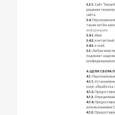
3.3.1.
Сайт "benart
решения техничес
сайта.
3.4.
Персональные
также путём запо
информацию:
3.4.1.
Имя;
3.4.2.
контактный 
3.4.3.
e-mail;
3.5.
Любая иная пе
подлежит надежно
конфиденциально
4. ЦЕЛИ СБОР
4.1.
Персональные 
4.1.1.
Установления
услуг, обработка
4.1.2.
Предоставле
4.1.3.
Определения
4.1.4.
Предоставле
использованием С
4.1.5.
Предоставле