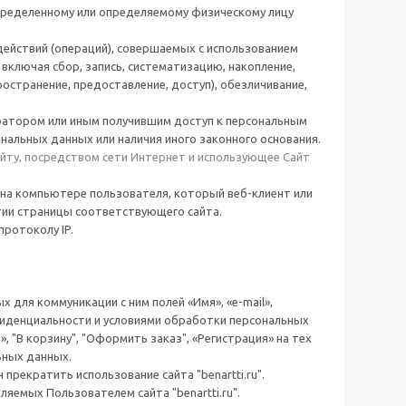
пределенному или определяемому физическому лицу
действий (операций), совершаемых с использованием
включая сбор, запись, систематизацию, накопление,
пространение, предоставление, доступ), обезличивание,
атором или иным получившим доступ к персональным
нальных данных или наличия иного законного основания.
Сайту, посредством сети Интернет и использующее Сайт
на компьютере пользователя, который веб-клиент или
тии страницы соответствующего сайта.
протоколу IP.
х для коммуникации с ним полей «Имя», «e-mail»,
фиденциальности и условиями обработки персональных
, "В корзину", "Оформить заказ", «Регистрация» на тех
ьных данных.
рекратить использование сайта "benartti.ru".
емых Пользователем сайта "benartti.ru".