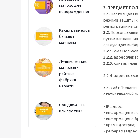
матрас для
3. ПРЕДМЕТ П
новорожденного?
3.1.
Настоящая По
режима защиты к
регистрации на сай
Каких размеров
3.2.
Персональные
бывают
путём заполнения 
матрасы
следующую инфо
3.2.1.
Имя Пользов
3.2.2.
адрес электр
Лучшие мягкие
3.2.3.
контактный 
матрасы -
рейтинг
3.2.4. адрес поль
фабрики
Benartti
3.3.
Сайт "benartt
статистический с
Сон днем - за
• IP адрес;
или против?
• информация из c
• информация о б
• время доступа;
• реферер (адрес