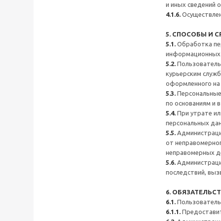
и иных сведений от
4.1.6.
Осуществлен
5. СПОСОБЫ И
5.1.
Обработка пер
информационных с
5.2.
Пользователь 
курьерским служб
оформленного на 
5.3.
Персональные 
по основаниям и 
5.4.
При утрате ил
персональных да
5.5.
Администраци
от неправомерног
неправомерных де
5.6.
Администраци
последствий, выз
6. ОБЯЗАТЕЛЬС
6.1.
Пользователь
6.1.1.
Предоставит