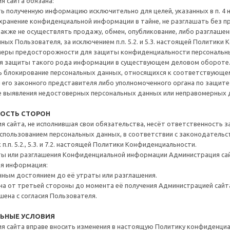
 сайта обязана:
ь полученную информацию исключительно для целей, указанных в п. 4
хранение конфиденциальной информации в тайне, не разглашать без п
также не осуществлять продажу, обмен, опубликование, либо разглаш
ных Пользователя, за исключением п.п. 5.2. и 5.3. настоящей Политики
еры предосторожности для защиты конфиденциальности персональных
ля защиты такого рода информации в существующем деловом обороте
 блокирование персональных данных, относящихся к соответствующем
 его законного представителя либо уполномоченного органа по защите
ае выявления недостоверных персональных данных или неправомерных 
НОСТЬ СТОРОН
 сайта, не исполнившая свои обязательства, несёт ответственность за
пользованием персональных данных, в соответствии с законодательст
.п. 5.2., 5.3. и 7.2. настоящей Политики Конфиденциальности.
ты или разглашения Конфиденциальной информации Администрация сайт
я информация:
чным достоянием до её утраты или разглашения.
на от третьей стороны до момента её получения Администрацией сайт
ена с согласия Пользователя.
ЛЬНЫЕ УСЛОВИЯ
 сайта вправе вносить изменения в настоящую Политику конфиденциал