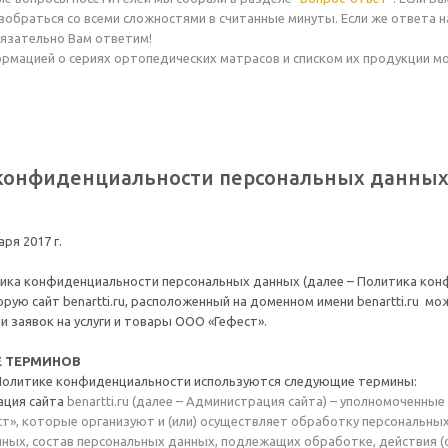
зобраться со всеми сложностями в считанные минуты. Если же ответа на
бязательно Вам ответим!
формацией о сериях ортопедических матрасов и списком их продукции м
конфиденциальности персональных данных
аря 2017 г.
ка конфиденциальности персональных данных (далее – Политика конф
ую сайт benartti.ru
, расположенный на доменном имени
benartti.ru
мож
и заявок на услуги и товары ООО «Гефест».
Е ТЕРМИНОВ
Политике конфиденциальности используются следующие термины:
ция сайта
benartti.ru (далее – Администрация сайта) – уполномоченны
т», которые организуют и (или) осуществляет обработку персональны
ных, состав персональных данных, подлежащих обработке, действия (