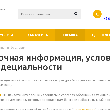
сайт
+7 
УСЛУГИ
КАК КУПИТЬ
СПРАВКА
ГДЕ ПОЛЕ
чная информация
очная информация, усло
дециальности
мация на сайте помогает посетителю ресурса быстрее найти ответы на
ные вещи.
и
" Вы найдете интересные материалы о способах обращения с технико
гих других вещах, которые позволят Вам быстрее выбрать нужный това
е вопросы посетителей мы собрали в разделе "
Вопрос-ответ
". Если В