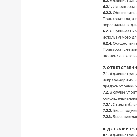
6.2.
Администрация
6.2.1.
Использоват
6.2.2.
Обеспечить 
Пользователя, а 
персональных дан
6.2.3.
Принимать м
используемого д
6.2.4.
Осуществить
Пользователя или
проверки, в случ
7. ОТВЕТСТВЕН
7.1.
Администрация
неправомерным ис
предусмотренных п
7.2.
В случае утра
конфиденциальна
7.2.1.
Стала публи
7.2.2.
Была получе
7.2.3.
Была разглаш
8. ДОПОЛНИТЕ
8.1.
Администрация