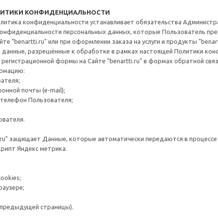
ОЛИТИКИ КОНФИДЕНЦИАЛЬНОСТИ
литика конфиденциальности устанавливает обязательства Администраци
онфиденциальности персональных данных, которые Пользователь пред
те "benartti.ru" или при оформлении заказа на услуги и продукты "benartt
 данные, разрешённые к обработке в рамках настоящей Политики ко
регистрационной формы на Сайте "benartti.ru" в формах обратной связи 
рмацию:
ателя;
онной почты (e-mail);
телефон Пользователя;
зователя.
i.ru" защищает Данные, которые автоматически передаются в процессе
крипт Яндекс метрика.
ookies;
раузере;
 предыдущей страницы).