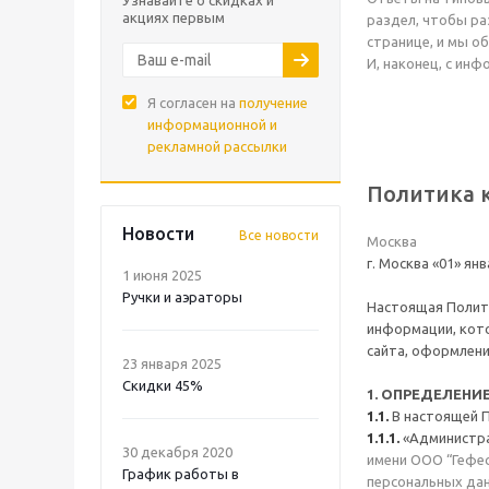
Узнавайте о скидках и
акциях первым
раздел, чтобы ра
странице, и мы о
И, наконец, с ин
Я согласен на
получение
информационной и
рекламной рассылки
Политика 
Новости
Все новости
Москва
г. Москва «01» янв
1 июня 2025
Ручки и аэраторы
Настоящая Полити
информации, котор
сайта, оформлени
23 января 2025
Скидки 45%
1. ОПРЕДЕЛЕНИ
1.1.
В настоящей 
1.1.1.
«Администра
30 декабря 2020
имени ООО “Гефес
График работы в
персональных дан