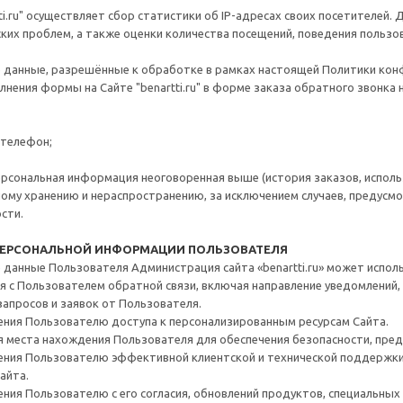
ti.ru" осуществляет сбор статистики об IP-адресах своих посетителей.
ких проблем, а также оценки количества посещений, поведения пользо
 данные, разрешённые к обработке в рамках настоящей Политики ко
лнения формы на Сайте "benartti.ru" в форме заказа обратного звонка 
телефон;
рсональная информация неоговоренная выше (история заказов, исполь
му хранению и нераспространению, за исключением случаев, предусмотре
сти.
А ПЕРСОНАЛЬНОЙ ИНФОРМАЦИИ ПОЛЬЗОВАТЕЛЯ
данные Пользователя Администрация сайта «benartti.ru» может исполь
 с Пользователем обратной связи, включая направление уведомлений, 
 запросов и заявок от Пользователя.
ния Пользователю доступа к персонализированным ресурсам Сайта.
 места нахождения Пользователя для обеспечения безопасности, пре
ния Пользователю эффективной клиентской и технической поддержки 
айта.
ния Пользователю с его согласия, обновлений продуктов, специальных