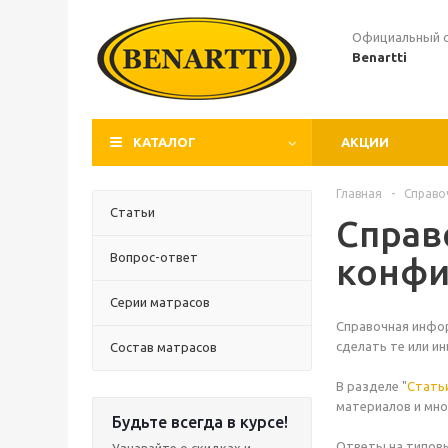
Официальный 
Benartti
КАТАЛОГ
АКЦИИ
Главная
-
Справо
Статьи
Справ
Вопрос-ответ
конфи
Серии матрасов
Справочная инфор
сделать те или и
Состав матрасов
В разделе "
Стать
материалов и мно
Будьте всегда в курсе!
Ответы на типовы