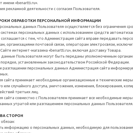
 имени «benartti.ru».
ия рекламной деятельности с согласия Пользователя.
 СРОКИ ОБРАБОТКИ ПЕРСОНАЛЬНОЙ ИНФОРМАЦИИ
сональных данных Пользователя осуществляется без ограничения срок
истемах персональных данных с использованием средств автоматизаци
соглашается с тем, что Администрация сайта вправе передавать персо
ам, организациями почтовой связи, операторам электросвязи, исключи
Сайте интернет-магазина «benartti.ru», включая доставку Товара.
данные Пользователя могут быть переданы уполномоченным органам 
в порядке, установленным законодательством Российской Федерации.
и разглашении персональных данных Администрация сайта информируе
нных.
я сайта принимает необходимые организационные и технические мер
о или случайного доступа, уничтожения, изменения, блокирования, копи
йствий третьих лиц.
я сайта совместно с Пользователем принимает все необходимые мер
ванных утратой или разглашением персональных данных Пользователя
ТВА СТОРОН
 обязан:
ь информацию о персональных данных, необходимую для пользования