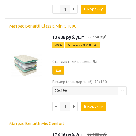
В корзину
Матрас Benartti Classic Mini S1000
22 354
руб.
13 636
руб.
/шт
-
39
%
Экономия
8 718
руб.
Стандартный размер: Да
Да
Размер (стандартный): 70х190
70х190
В корзину
Матрас Benartti Mix Comfort
22 688
руб.
17 016
руб.
/шт