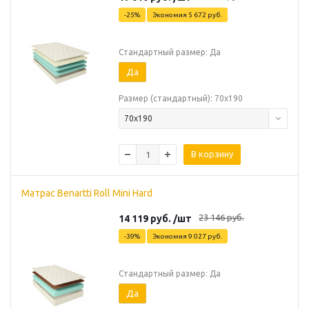
-
25
%
Экономия
5 672
руб.
Стандартный размер: Да
Да
Размер (стандартный): 70х190
70х190
В корзину
Матрас Benartti Roll Mini Hard
23 146
руб.
14 119
руб.
/шт
-
39
%
Экономия
9 027
руб.
Стандартный размер: Да
Да