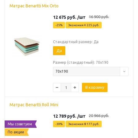
Матрас Benartti Mix Orto
16 900
руб.
12 675
руб.
/шт
-
25
%
Экономия
4 225
руб.
Стандартный размер: Да
Да
Размер (стандартный): 70х190
70х190
В корзину
Матрас Benartti Roll Mini
20 966
руб.
12 789
руб.
/шт
Мы советуем
-
39
%
Экономия
8 177
руб.
По акции