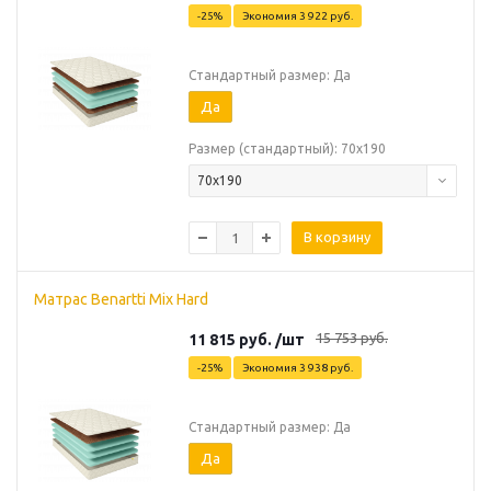
-
25
%
Экономия
3 922
руб.
Стандартный размер: Да
Да
Размер (стандартный): 70х190
70х190
В корзину
Матрас Benartti Mix Hard
15 753
руб.
11 815
руб.
/шт
-
25
%
Экономия
3 938
руб.
Стандартный размер: Да
Да