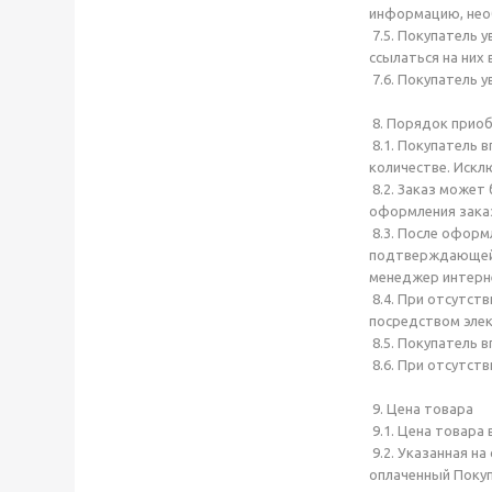
информацию, необ
7.5. Покупатель 
ссылаться на них
7.6. Покупатель 
8. Порядок прио
8.1. Покупатель 
количестве. Исклю
8.2. Заказ может
оформления заказ
8.3. После оформ
подтверждающей п
менеджер интерне
8.4. При отсутст
посредством элек
8.5. Покупатель 
8.6. При отсутст
9. Цена товара
9.1. Цена товара 
9.2. Указанная н
оплаченный Поку