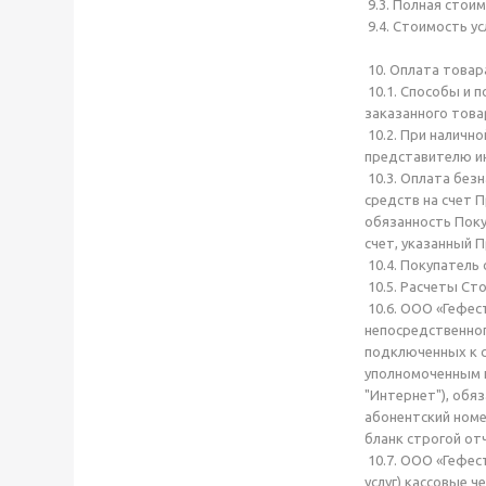
9.3. Полная стои
9.4. Стоимость у
10. Оплата товар
10.1. Способы и 
заказанного това
10.2. При наличн
представителю ин
10.3. Оплата без
средств на счет 
обязанность Поку
счет, указанный 
10.4. Покупатель
10.5. Расчеты Ст
10.6. ООО «Гефес
непосредственног
подключенных к с
уполномоченным и
"Интернет"), обя
абонентский номе
бланк строгой от
10.7. ООО «Гефес
услуг) кассовые 