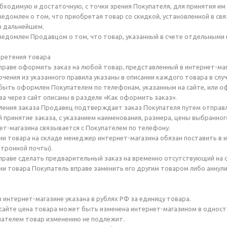
ходимую и достаточную, с точки зрения Покупателя, для принятия им 
уведомлен о том, что приобретая товар со скидкой, установленной в св
 в дальнейшем.
уведомлен Продавцом о том, что товар, указанный в счете отдельными 
бретения товара
вправе оформить заказ на любой товар, представленный в интернет-м
чения из указанного правила указаны в описании каждого товара в случ
 быть оформлен Покупателем по телефонам, указанным на сайте, или 
а через сайт описаны в разделе «Как оформить заказ».
ления заказа Продавец подтверждает заказ Покупателя путем отправ
ринятие заказа, с указанием наименования, размера, цены выбранного
т-магазина связывается с Покупателем по телефону.
вии товара на складе менеджер интернет-магазина обязан поставить в 
тронной почты).
вправе сделать предварительный заказ на временно отсутствующий на 
вии товара Покупатель вправе заменить его другим товаром либо аннул
в интернет-магазине указана в рублях РФ за единицу товара.
а сайте цена товара может быть изменена интернет-магазином в одност
пателем товар изменению не подлежит.