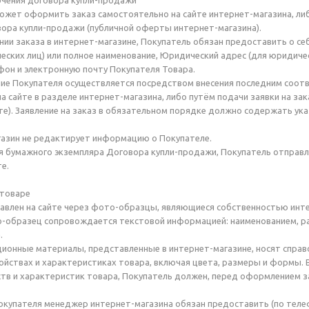
ючения договора купли-продажи
может оформить заказ самостоятельно на сайте интернет-магазина, ли
вора купли-продажи (публичной оферты интернет-магазина).
нии заказа в интернет-магазине, Покупатель обязан предоставить о с
ческих лиц) или полное наименование, Юридический адрес (для юридичес
он и электронную почту Покупателя Товара.
ние Покупателя осуществляется посредством внесения последним соот
а сайте в разделе интернет-магазина, либо путём подачи заявки на зак
те). Заявление на заказ в обязательном порядке должно содержать указ
газин не редактирует информацию о Покупателе.
ия бумажного экземпляра Договора купли-продажи, Покупатель отправл
е.
 товаре
тавлен на сайте через фото-образцы, являющиеся собственностью инт
-образец сопровождается текстовой информацией: наименованием, ра
.
ционные материалы, представленные в интернет-магазине, носят справ
йствах и характеристиках товара, включая цвета, размеры и формы. В
тв и характеристик товара, Покупатель должен, перед оформлением з
Покупателя менеджер интернет-магазина обязан предоставить (по тел