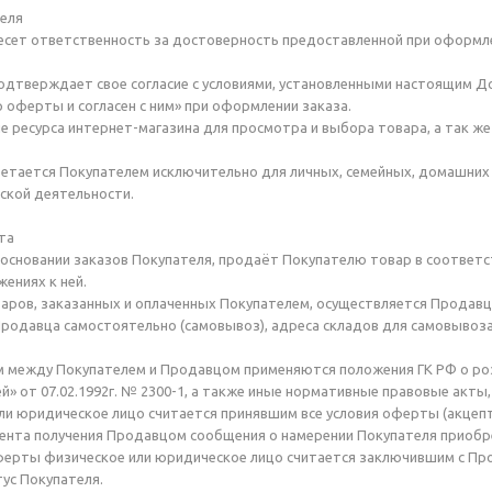
теля
несет ответственность за достоверность предоставленной при оформле
подтверждает свое согласие с условиями, установленными настоящим Д
 оферты и согласен с ним» при оформлении заказа.
ие ресурса интернет-магазина для просмотра и выбора товара, а так ж
ретается Покупателем исключительно для личных, семейных, домашних 
ской деятельности.
та
а основании заказов Покупателя, продаёт Покупателю товар в соответс
ениях к ней.
варов, заказанных и оплаченных Покупателем, осуществляется Продав
Продавца самостоятельно (самовывоз), адреса складов для самовывоза у
м между Покупателем и Продавцом применяются положения ГК РФ о розн
й» от 07.02.1992г. № 2300-1, а также иные нормативные правовые акты,
или юридическое лицо считается принявшим все условия оферты (акцепт
ента получения Продавцом сообщения о намерении Покупателя приобр
ферты физическое или юридическое лицо считается заключившим с Пр
ус Покупателя.