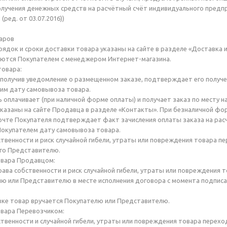
лучения денежных средств на расчётный счёт индивидуального предпринима
 (ред. от 03.07.2016))
аров
орядок и сроки доставки товара указаны на сайте в разделе «Доставка 
аются Покупателем с менеджером Интернет-магазина.
товара:
, получив уведомление о размещенном заказе, подтверждает его получе
ним дату самовывоза товара.
ль оплачивает (при наличной форме оплаты) и получает заказ по месту
казаны на сайте Продавца в разделе «Контакты». При безналичной ф
очте Покупателя подтверждает факт зачисления оплаты заказа на расч
Покупателем дату самовывоза товара.
бственности и риск случайной гибели, утраты или повреждения товара 
го Представителю.
овара Продавцом:
права собственности и риск случайной гибели, утраты или повреждения
ю или Представителю в месте исполнения договора с момента подписа
авке товар вручается Покупателю или Представителю.
овара Перевозчиком:
бственности и случайной гибели, утраты или повреждения товара перех