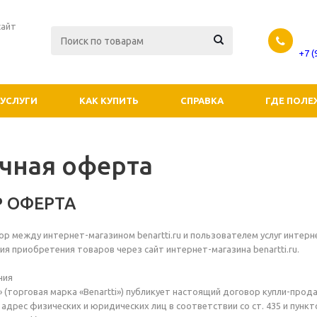
сайт
+7 
УСЛУГИ
КАК КУПИТЬ
СПРАВКА
ГДЕ ПОЛЕ
чная оферта
 ОФЕРТА
р между интернет-магазином benartti.ru и пользователем услуг интер
ия приобретения товаров через сайт интернет-магазина benartti.ru.
ния
» (торговая марка «Benartti») публикует настоящий договор купли-пр
 адрес физических и юридических лиц в соответствии со ст. 435 и пунк