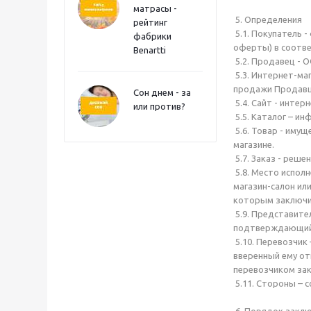
матрасы -
5. Определения
рейтинг
5.1. Покупатель 
фабрики
оферты) в соответ
Benartti
5.2. Продавец - О
5.3. Интернет-ма
продажи Продавц
Сон днем - за
5.4. Сайт - инте
или против?
5.5. Каталог – и
5.6. Товар - иму
магазине.
5.7. Заказ - реш
5.8. Место испол
магазин-салон ил
которым заключи
5.9. Представите
подтверждающий 
5.10. Перевозчик
вверенный ему от
перевозчиком зак
5.11. Стороны – 