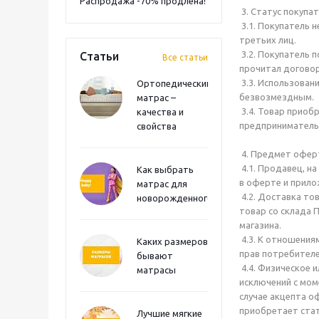
Распродажа -70% продлена!
3. Статус покупа
3.1. Покупатель 
третьих лиц.
3.2. Покупатель 
Статьи
Все статьи
прочитал договор
3.3. Использован
Ортопедический
безвозмездным.
матрас –
3.4. Товар приоб
качества и
предприниматель
свойства
4. Предмет офер
4.1. Продавец, н
Как выбрать
в оферте и прилож
матрас для
4.2. Доставка то
новорожденного?
товар со склада 
магазина.
4.3. К отношения
Каких размеров
прав потребителе
бывают
4.4. Физическое 
матрасы
исключений с мом
случае акцепта о
приобретает стат
Лучшие мягкие