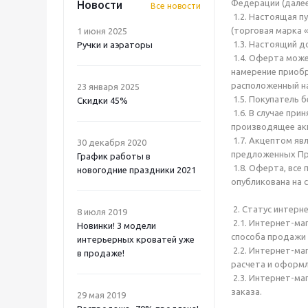
Федерации (далее 
Новости
Все новости
1.2. Настоящая п
(торговая марка 
1 июня 2025
1.3. Настоящий д
Ручки и аэраторы
1.4. Оферта мож
намерение приобр
расположенный н
23 января 2025
1.5. Покупатель б
Скидки 45%
1.6. В случае пр
производящее ак
1.7. Акцептом яв
30 декабря 2020
предложенных П
График работы в
1.8. Оферта, все 
новогодние праздники 2021
опубликована на 
2. Статус интерне
8 июля 2019
2.1. Интернет-ма
Новинки! 3 модели
способа продажи 
интерьерных кроватей уже
2.2. Интернет-ма
в продаже!
расчета и оформл
2.3. Интернет-ма
заказа.
29 мая 2019