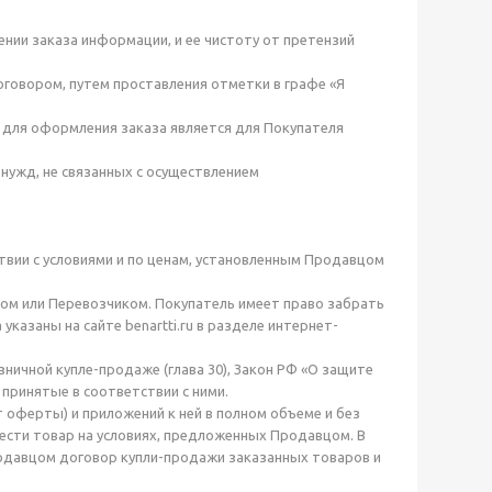
нии заказа информации, и ее чистоту от претензий
оговором, путем проставления отметки в графе «Я
е для оформления заказа является для Покупателя
нужд, не связанных с осуществлением
твии с условиями и по ценам, установленным Продавцом
цом или Перевозчиком. Покупатель имеет право забрать
казаны на сайте benartti.ru в разделе интернет-
ичной купле-продаже (глава 30), Закон РФ «О защите
 принятые в соответствии с ними.
 оферты) и приложений к ней в полном объеме и без
ести товар на условиях, предложенных Продавцом. В
одавцом договор купли-продажи заказанных товаров и