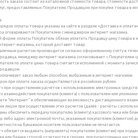
мость заказа состоит из каталожной стоимости товара, стоимости дост
слуг, предоставляемых Покупателю Продавцом при покупке товара в инт
а
порядок оплаты товара указаны на сайте в разделе «Доставка и оплата
ра оговариваются Покупателем с менеджером интернет-магазина.
ой форме оплаты Покупатель обязан уплатить Продавцу цену товара в м
тернет-магазина, который доставит товар.
наличным расчетом производится согласно оформленному счёту в течен
Продавца, менеджер интернет-магазина согласовывает с Покупателем 
пателя по уплате цены товара считается исполненной с момента зачи
Продавцом.
 оплачивает заказ любым способом, выбранным в интернет-магазине.
орон при оплате заказа осуществляются в российских рублях.
т» при осуществлении расчётов с использованием электронных средс
о взаимодействия покупателя (клиента) с пользователем или уполномо
ети "Интернет" и обеспечивающих возможность дистанционного взаимо
м лицом при осуществлении этих расчетов (далее - расчёты с использ
заны обеспечить передачу покупателю (клиенту) кассового чека или бл
р либо адрес электронной почты, указанные покупателем (клиентом) д
четности на бумажном носителе пользователем не печатается.
т» обязуется выдавать (направлять) покупателям (клиентам) при осуще
чеки или бланки строгой отчетности в случаях, предусмотренных нас