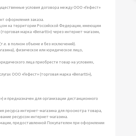
существенные условия договора между ООО «Гефест»
ент оформления заказа.
ицом на территории Российской Федерации, имеющим
торговая марка «Benartti») через интернет-магазин,
.е. в полном объеме и без исключений).
агазина), физическое или юридическое лицо,
ридического лица приобрести товар на условиях,
лугах ООО «Гефест» (торговая марка «Benartti»),
i») и предназначен для организации дистанционного
ия ресурса интернет-магазина для просмотра товара,
ование ресурсом интернет-магазина.
рмации, предоставленной Покупателем при оформлении