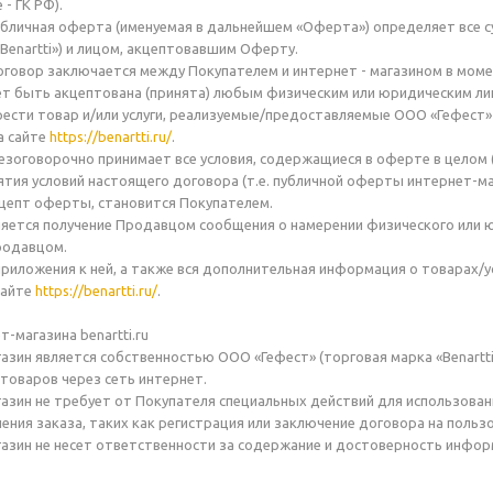
- ГК РФ).
убличная оферта (именуемая в дальнейшем «Оферта») определяет все 
«Benartti») и лицом, акцептовавшим Оферту.
оговор заключается между Покупателем и интернет - магазином в мом
ет быть акцептована (принята) любым физическим или юридическим л
ести товар и/или услуги, реализуемые/предоставляемые ООО «Гефест» (
а сайте
https://benartti.ru/
.
езоговорочно принимает все условия, содержащиеся в оферте в целом (т
инятия условий настоящего договора (т.е. публичной оферты интернет-м
цепт оферты, становится Покупателем.
ляется получение Продавцом сообщения о намерении физического или ю
родавцом.
приложения к ней, а также вся дополнительная информация о товарах/ус
сайте
https://benartti.ru/
.
т-магазина benartti.ru
газин является собственностью ООО «Гефест» (торговая марка «Benartt
товаров через сеть интернет.
газин не требует от Покупателя специальных действий для использован
ения заказа, таких как регистрация или заключение договора на польз
газин не несет ответственности за содержание и достоверность инфо