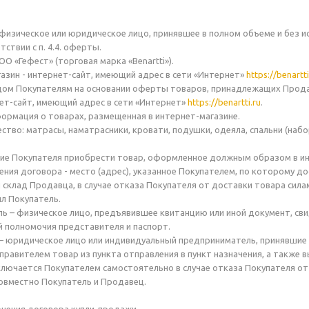
- физическое или юридическое лицо, принявшее в полном объеме и без
ствии с п. 4.4. оферты.
ОО «Гефест» (торговая марка «Benartti»).
газин - интернет-сайт, имеющий адрес в сети «Интернет»
https://benartti
ом Покупателям на основании оферты товаров, принадлежащих Прода
рнет-сайт, имеющий адрес в сети «Интернет»
https://benartti.ru
.
нформация о товарах, размещенная в интернет-магазине.
щество: матрасы, наматрасники, кровати, подушки, одеяла, спальни (н
ение Покупателя приобрести товар, оформленное должным образом в и
нения договора - место (адрес), указанное Покупателем, по которому 
и склад Продавца, в случае отказа Покупателя от доставки товара сил
л Покупатель.
ль – физическое лицо, предъявившее квитанцию или иной документ, с
полномочия представителя и паспорт.
 – юридическое лицо или индивидуальный предприниматель, принявшие 
правителем товар из пункта отправления в пункт назначения, а также 
лючается Покупателем самостоятельно в случае отказа Покупателя от
совместно Покупатель и Продавец.