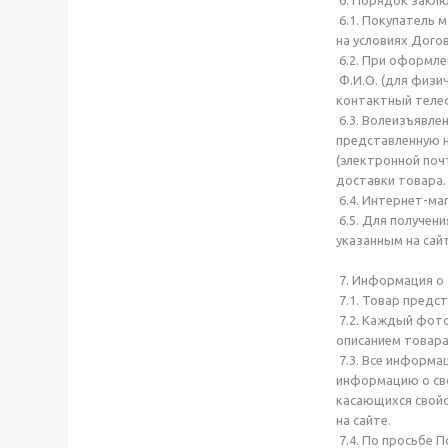
6. Порядок закл
6.1. Покупатель 
на условиях Дого
6.2. При оформле
Ф.И.О. (для физи
контактный телеф
6.3. Волеизъявле
представленную н
(электронной поч
доставки товара.
6.4. Интернет-ма
6.5. Для получен
указанным на сайт
7. Информация о
7.1. Товар предс
7.2. Каждый фото
описанием товара
7.3. Все информа
информацию о сво
касающихся свойс
на сайте.
7.4. По просьбе 