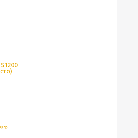
 S1200
есто)
0 гр.