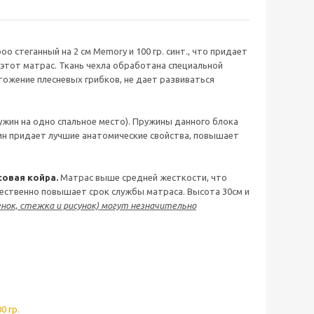
 стеганный на 2 см Memory и 100 гр. синт., что придает
 этот матрас. Ткань чехла обработана специальной
ожение плесневых грибков, не дает развиваться
ужин на одно спальное место). Пружины данного блока
ин придает лучшие анатомические свойства, повышает
совая койра.
Матрас выше средней жесткости, что
ственно повышает срок службы матраса. Высота 30см и
нок, стежка и рисунок) могут незначительно
0 гр.