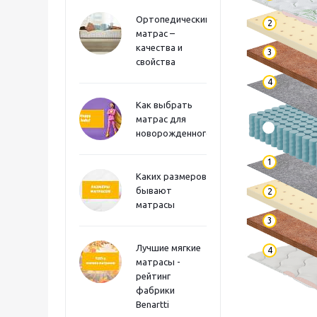
Ортопедический
2
матрас –
качества и
3
свойства
4
Как выбрать
матрас для
новорожденного?
1
Каких размеров
бывают
2
матрасы
3
Лучшие мягкие
4
матрасы -
рейтинг
фабрики
Benartti