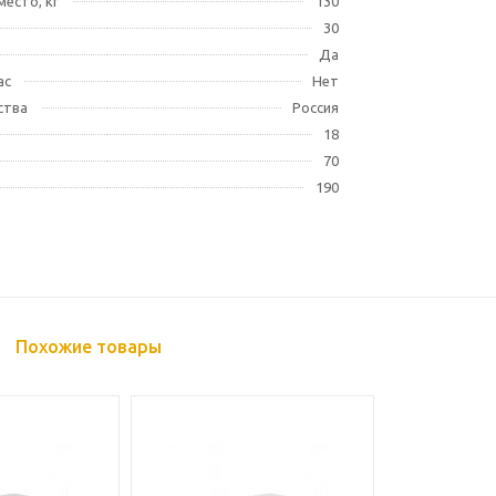
место, кг
130
30
Да
ас
Нет
ства
Россия
18
70
190
Похожие товары