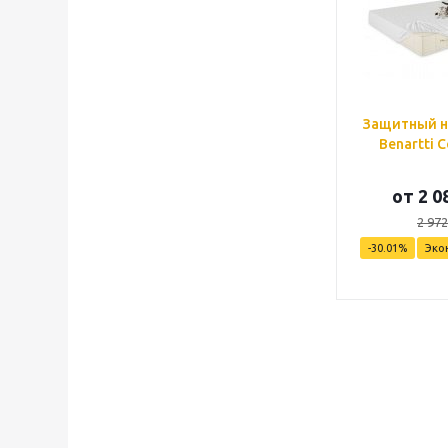
Защитный н
Benartti C
от
2 0
2 972
-30.01%
Эко