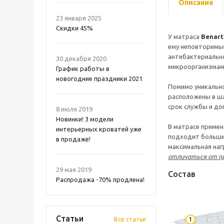
Описание
23 января 2025
Скидки 45%
У матраса
Benart
ему неповторимые
антибактериально
30 декабря 2020
микроорганизмам
График работы в
новогодние праздники 2021
Помимо уникально
расположены в ша
срок службы и до
8 июля 2019
Новинки! 3 модели
В матрасе приме
интерьерных кроватей уже
подходит большин
в продаже!
максимальная наг
отличаться от п
29 мая 2019
Состав
Распродажа -70% продлена!
Статьи
Все статьи
1