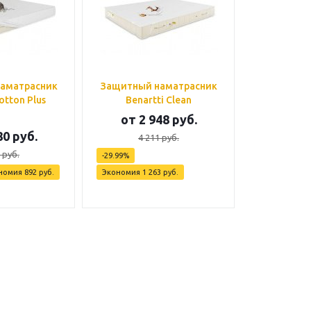
аматрасник
Защитный наматрасник
otton Plus
Benartti Clean
от
2 948 руб.
80 руб.
4 211 руб.
 руб.
-29.99%
номия
892 руб.
Экономия
1 263 руб.