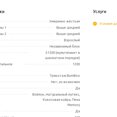
ки
Услуги
Умеренно жёсткая
Условия д
ны 1
Выше средней
ны 2
Выше средней
Взрослый
Независимый блок
S1200 (мультипакет в
шахматном порядке)
спальное
1200
Трикотаж BumBoo
Нет, но возможен
Да
Войлок, Натуральный латекс,
Кокосовая койра, Пена
Memory
Да