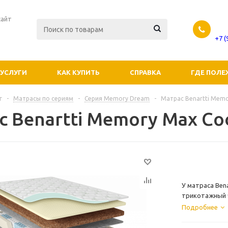
сайт
+7 
УСЛУГИ
КАК КУПИТЬ
СПРАВКА
ГДЕ ПОЛЕ
г
-
Матрасы по сериям
-
Серия Memory Dream
-
Матрас Benartti Memo
с Benartti Memory Max Co
У матраса Ben
трикотажный ч
синт., что пр
Подробнее
говорят "спать
обработана с