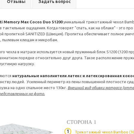
Отзывы
Задать вопрос
ti Memory Max Cocos Duo S1200
уникальный трикотажный чехол Bamboo
 тактильные ощущения. Когда говорят "спать, как на облаке" - это про
й пропиткой SANITIZED (Швеция). Пропитка обеспечивает полное уничт
, пылевым клещам и микробам.
го чехла в матрасе используется новый пружинный блок S1200 (1200 пр
хматном порядке относительно друг друга. Такое расположение пруж
пустимую нагрузку.
няются
натуральные наполнители латекс и латексированная коко
ству людей. Усиленный периметр из пены повышенной плотности суще
рузка на одно спальное место 130кг.
Внешний вид обивки матраса (отте
редставленных на фото.
СТОРОНА 1
Трикотажный чехол Bamboo (10