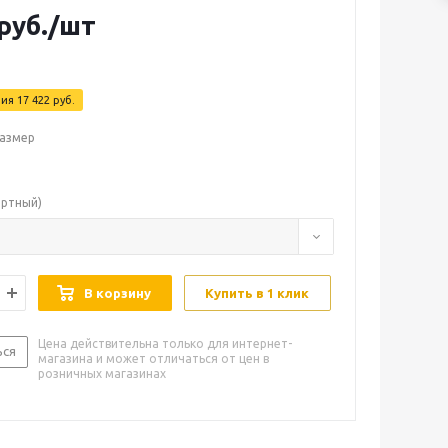
руб.
/шт
мия
17 422
руб.
азмер
артный)
В корзину
Купить в 1 клик
Цена действительна только для интернет-
ься
магазина и может отличаться от цен в
розничных магазинах