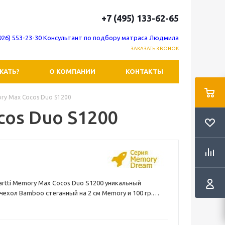
+7 (495) 133-62-65
(926) 553-23-30 Консультант по подбору матраса Людмила
ЗАКАЗАТЬ ЗВОНОК
ЖАТЬ?
О КОМПАНИИ
КОНТАКТЫ
ry Max Cocos Duo S1200
cos Duo S1200
artti Memory Max Cocos Duo S1200 уникальный
ехол Bamboo стеганный на 2 см Memory и 100 гр.
идает ему неповторимые тактильные ощущения. Когда
, как на облаке" - это про этот матрас. Ткань чехла
пециальной антибактериальной пропиткой SANITIZED