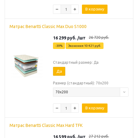
В корзину
Матрас Benartti Classic Max Duo S1000
26 720
руб.
16 299
руб.
/шт
-
39
%
Экономия
10 421
руб.
Стандартный размер: Да
Да
Размер (стандартный): 70х200
70х200
В корзину
Матрас Benartti Classic Max Hard TFK
27 212
руб.
16 599
руб.
/шт