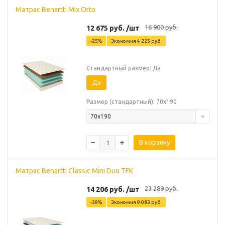
Матрас Benartti Mix Orto
16 900
руб.
12 675
руб.
/шт
-
25
%
Экономия
4 225
руб.
Стандартный размер: Да
Да
Размер (стандартный): 70х190
70х190
В корзину
Матрас Benartti Classic Mini Duo TFK
23 289
руб.
14 206
руб.
/шт
-
39
%
Экономия
9 083
руб.