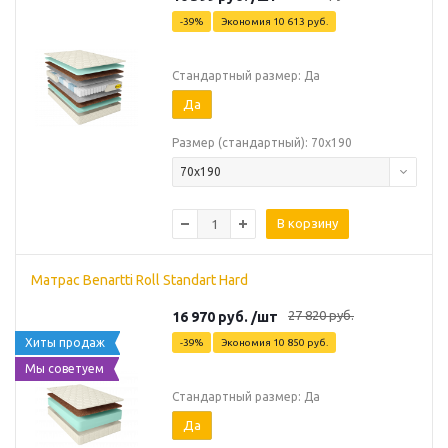
-
39
%
Экономия
10 613
руб.
Стандартный размер: Да
Да
Размер (стандартный): 70х190
70х190
В корзину
Матрас Benartti Roll Standart Hard
27 820
руб.
16 970
руб.
/шт
Хиты продаж
-
39
%
Экономия
10 850
руб.
Мы советуем
Стандартный размер: Да
Да