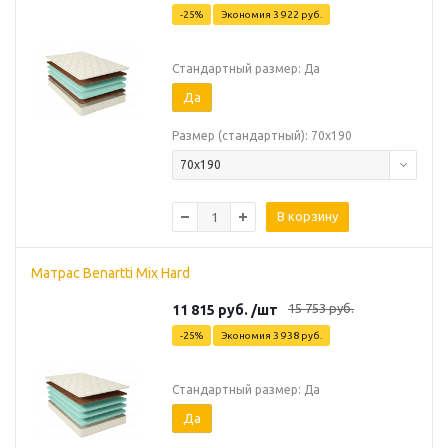
-
25
%
Экономия
3 922
руб.
Стандартный размер: Да
Да
Размер (стандартный): 70х190
70х190
В корзину
Матрас Benartti Mix Hard
15 753
руб.
11 815
руб.
/шт
-
25
%
Экономия
3 938
руб.
Стандартный размер: Да
Да