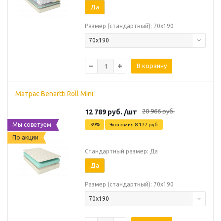
Да
Размер (стандартный): 70х190
70х190
В корзину
Матрас Benartti Roll Mini
20 966
руб.
12 789
руб.
/шт
Мы советуем
-
39
%
Экономия
8 177
руб.
По акции
Стандартный размер: Да
Да
Размер (стандартный): 70х190
70х190