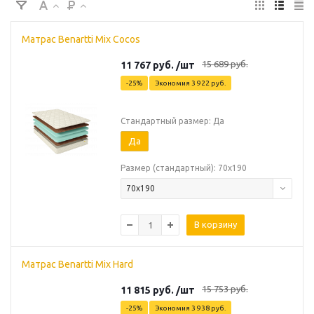
Матрас Benartti Mix Cocos
15 689
руб.
11 767
руб.
/шт
-
25
%
Экономия
3 922
руб.
Стандартный размер: Да
Да
Размер (стандартный): 70х190
70х190
В корзину
Матрас Benartti Mix Hard
15 753
руб.
11 815
руб.
/шт
-
25
%
Экономия
3 938
руб.