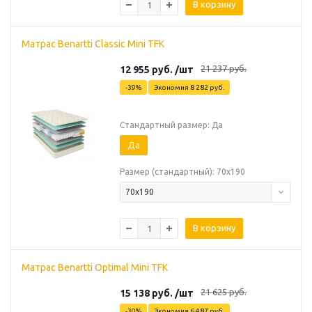
В корзину
Матрас Benartti Classic Mini TFK
21 237
руб.
12 955
руб.
/шт
-
39
%
Экономия
8 282
руб.
Стандартный размер: Да
Да
Размер (стандартный): 70х190
70х190
В корзину
Матрас Benartti Optimal Mini TFK
21 625
руб.
15 138
руб.
/шт
-
30
%
Экономия
6 487
руб.