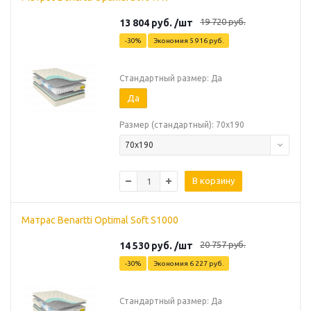
19 720
руб.
13 804
руб.
/шт
-
30
%
Экономия
5 916
руб.
Стандартный размер: Да
Да
Размер (стандартный): 70х190
70х190
В корзину
Матрас Benartti Optimal Soft S1000
20 757
руб.
14 530
руб.
/шт
-
30
%
Экономия
6 227
руб.
Стандартный размер: Да