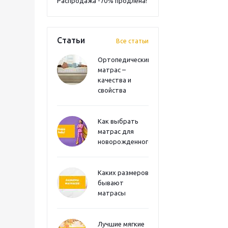
Распродажа -70% продлена!
Статьи
Все статьи
Ортопедический
матрас –
качества и
свойства
Как выбрать
матрас для
новорожденного?
Каких размеров
бывают
матрасы
Лучшие мягкие