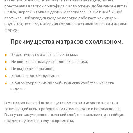
нитей. Материал производится нетканым методом, путем
прессования волокон полиэфира с возможным добавлением нитей
шелка, шерсти, хлопка и других материалов. За счет необычной
вертикальной укладки каждое волокно работает как микро -
пружинка, поэтому материал хорошо восстанавливается и держит
форму.
Преимущества матрасов с холлконом.
Экологичность и отсутствие запаха;
Не впитывает влагу и неприятные запахи;
Не выделяет токсинов;
Долгий срок эксплуатации;
Долгое сохранение потребительских свойств и качеств
изделия.
В матрасах Benartti используется Холлкон высокого качества,
отвечающий всем требованиям гигиеничности и безопасности.
Выступая как умеренно - жесткий слой, он оказывает достойную
поддержку спине и телу во время сна.