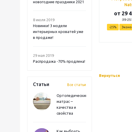
новогодние праздники 2021
Nat
от
29 4
39 25
8 июля 2019
Новинки! 3 модели
-25%
Экон
интерьерных кроватей уже
в продаже!
29 мая 2019
Распродажа -70% продлена!
Вернуться
Статьи
Все статьи
Ортопедический
матрас –
качества и
свойства
Как выбрать