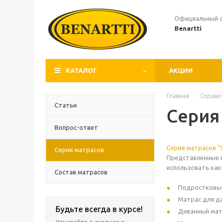
Официальный 
Benartti
КАТАЛОГ
АКЦИИ
Главная
-
Справо
Статьи
Серия
Вопрос-ответ
Серия матрасов "
Серии матрасов
Представленные м
использовать как
Состав матрасов
Подростковый
Матрас для да
Будьте всегда в курсе!
Диванный мат