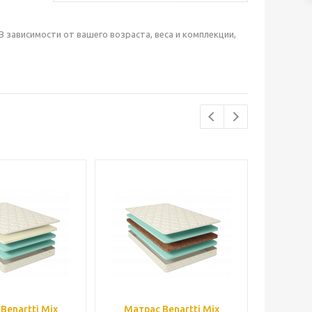
зависимости от вашего возраста, веса и комплекции,
Benartti Mix
Матрас Benartti Mix
Матрас 