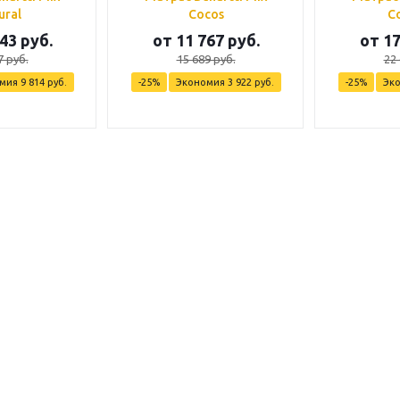
ural
Cocos
C
43 руб.
от
11 767 руб.
от
17
7 руб.
15 689 руб.
22 
омия
9 814 руб.
-25%
Экономия
3 922 руб.
-25%
Эк