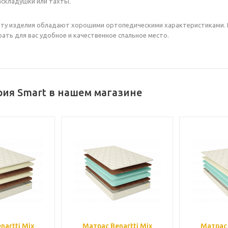
складушки или тахты.
ту изделия обладают хорошими ортопедическими характеристиками. В 
ть для вас удобное и качественное спальное место.
ия Smart в нашем магазине
nartti Mix
Матрас Benartti Mix
Матрас 