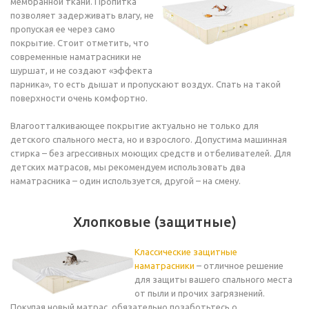
мембранной ткани. Пропитка
позволяет задерживать влагу, не
пропуская ее через само
покрытие. Стоит отметить, что
современные наматрасники не
шуршат, и не создают «эффекта
парника», то есть дышат и пропускают воздух. Спать на такой
поверхности очень комфортно.
Влагоотталкивающее покрытие актуально не только для
детского спального места, но и взрослого. Допустима машинная
стирка – без агрессивных моющих средств и отбеливателей. Для
детских матрасов, мы рекомендуем использовать два
наматрасника – один используется, другой – на смену.
Хлопковые (защитные)
Классические защитные
наматрасники
– отличное решение
для защиты вашего спального места
от пыли и прочих загрязнений.
Покупая новый матрас, обязательно позаботьтесь о