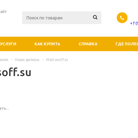
сайт
+7 
УСЛУГИ
КАК КУПИТЬ
СПРАВКА
ГДЕ ПОЛЕ
ании
-
Наши дилеры
-
Matrasoff.su
off.su
ть...