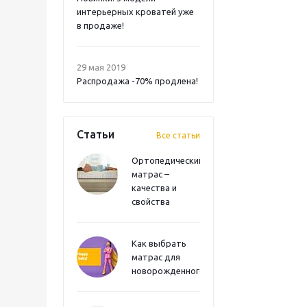
интерьерных кроватей уже
в продаже!
29 мая 2019
Распродажа -70% продлена!
Статьи
Все статьи
Ортопедический
матрас –
качества и
свойства
Как выбрать
матрас для
новорожденного?