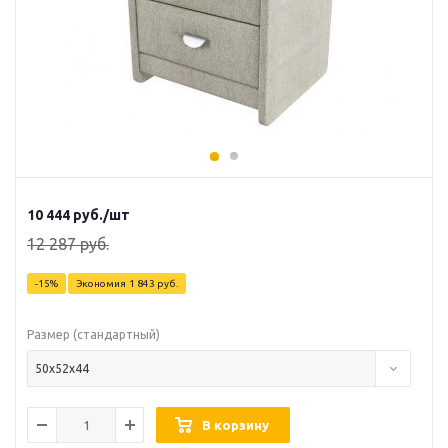
10 444
руб.
/шт
12 287
руб.
-
15
%
Экономия
1 843
руб.
Размер (стандартный)
50х52х44
В корзину