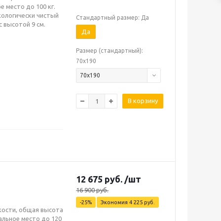
 место до 100 кг.
кологически чистый
Стандартный размер: Да
 высотой 9 см.
Да
Размер (стандартный):
70х190
70х190
В корзину
12 675
руб.
/шт
16 900
руб.
-
25
%
Экономия
4 225
руб.
кости, общая высота
альное место до 120