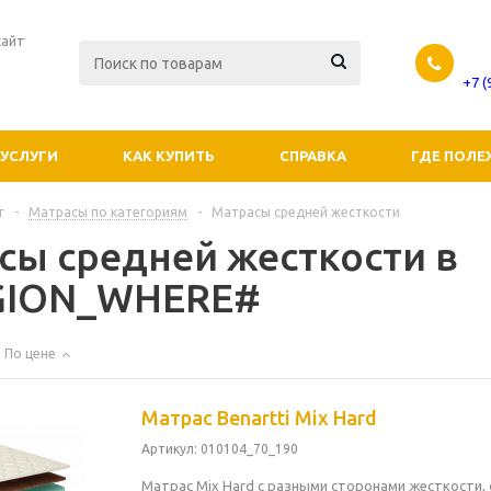
сайт
+7 
УСЛУГИ
КАК КУПИТЬ
СПРАВКА
ГДЕ ПОЛЕ
г
-
Матрасы по категориям
-
Матрасы средней жесткости
сы средней жесткости в
GION_WHERE#
По цене
Матрас Benartti Mix Hard
Артикул
: 010104_70_190
Матрас Mix Hard с разными сторонами жесткости, 