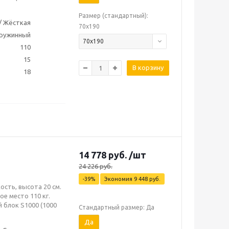
Размер (стандартный):
/ Жёсткая
70х190
ружинный
70х190
110
15
В корзину
18
14 778
руб.
/шт
24 226
руб.
-
39
%
Экономия
9 448
руб.
ость, высота 20 см.
е место 110 кг.
 блок S1000 (1000
Стандартный размер: Да
Да