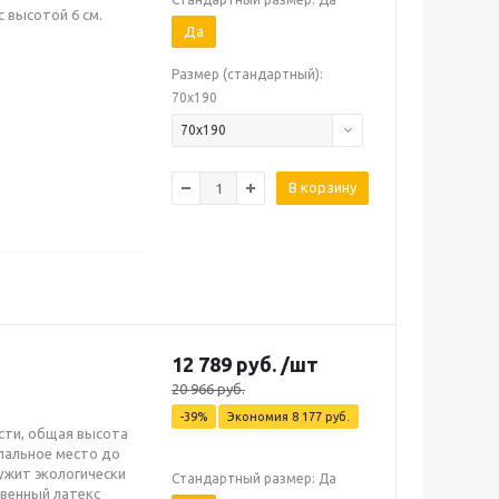
 высотой 6 см.
Да
Размер (стандартный):
70х190
70х190
В корзину
12 789
руб.
/шт
20 966
руб.
-
39
%
Экономия
8 177
руб.
сти, общая высота
спальное место до
лужит экологически
Стандартный размер: Да
венный латекс