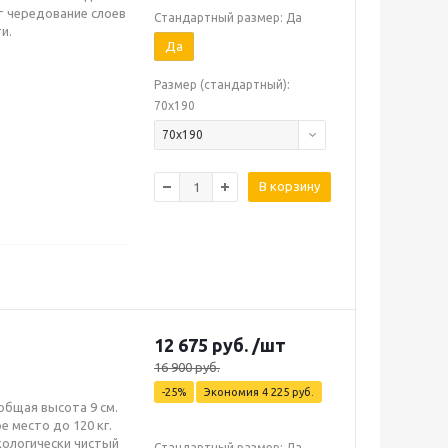
т чередование слоев
Стандартный размер: Да
и.
Да
Размер (стандартный):
70х190
70х190
В корзину
12 675
руб.
/шт
16 900
руб.
-
25
%
Экономия
4 225
руб.
общая высота 9 см.
 место до 120 кг.
кологически чистый
Стандартный размер: Да