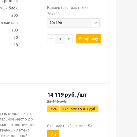
Средняя
Размер (стандартный):
мый блок
70х190
500
 возможен
70х190
100
20
В корзину
18
14 119
руб.
/шт
23 146
руб.
-
39
%
Экономия
9 027
руб.
ости, общая высота
спальное место до
лужит экологически
Стандартный размер: Да
твенный латекс
Да
атексированной