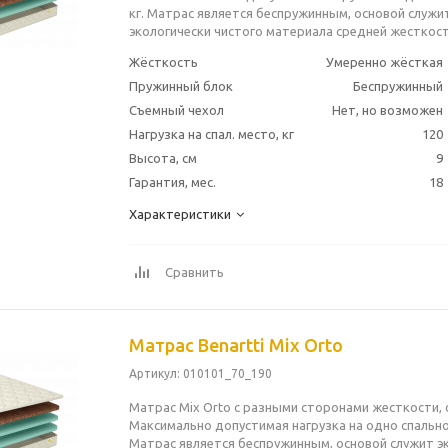
кг. Матрас является беспружинным, основой служи
экологически чистого материала средней жесткост
Жёсткость
Умеренно жёсткая
Пружинный блок
Беспружинный
Съемный чехол
Нет, но возможен
Нагрузка на спал. место, кг
120
Высота, см
9
Гарантия, мес.
18
Характеристики
Сравнить
Матрас Benartti Mix Orto
Артикул
: 010101_70_190
Матрас Mix Orto с разными сторонами жесткости, 
Максимально допустимая нагрузка на одно спальное
Матрас является беспружинным, основой служит э