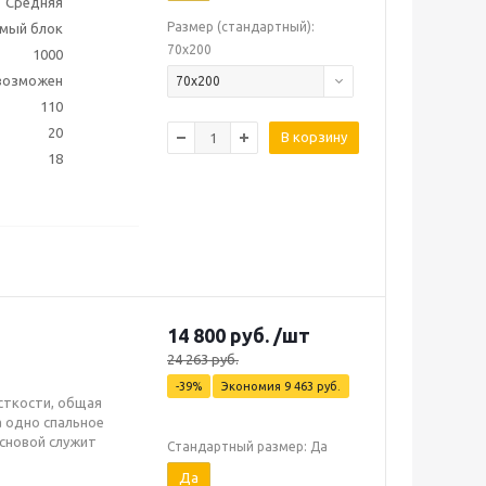
Средняя
Размер (стандартный):
мый блок
70х200
1000
 возможен
70х200
110
20
В корзину
18
14 800
руб.
/шт
24 263
руб.
-
39
%
Экономия
9 463
руб.
сткости, общая
а одно спальное
основой служит
Стандартный размер: Да
Да