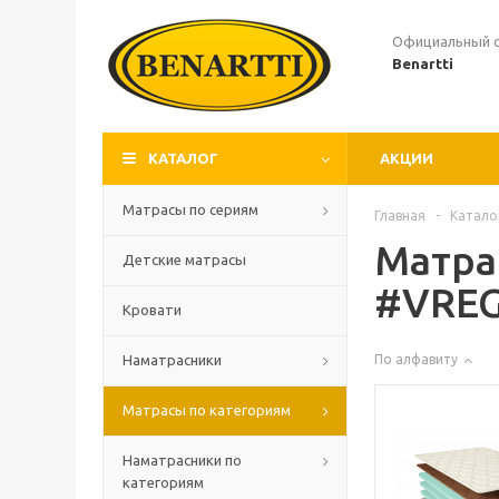
Официальный 
Benartti
КАТАЛОГ
АКЦИИ
Матрасы по сериям
Главная
-
Катало
Матра
Детские матрасы
#VRE
Кровати
Наматрасники
По алфавиту
Матрасы по категориям
Наматрасники по
категориям