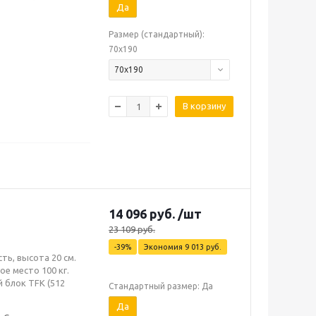
Да
Размер (стандартный):
70х190
70х190
В корзину
14 096
руб.
/шт
23 109
руб.
-
39
%
Экономия
9 013
руб.
ть, высота 20 см.
е место 100 кг.
 блок TFK (512
Стандартный размер: Да
Да