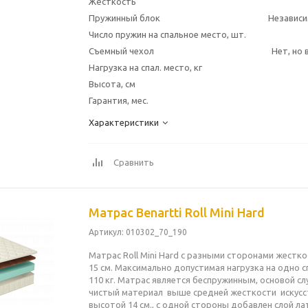
Жёсткость
Пружинный блок
Независи
Число пружин на спальное место, шт.
Съемный чехол
Нет, но
Нагрузка на спал. место, кг
Высота, см
Гарантия, мес.
Характеристики
Сравнить
Матрас Benartti Roll Mini Hard
Артикул
: 010302_70_190
Матрас Roll Mini Hard с разными сторонами жестк
15 см. Максимально допустимая нагрузка на одно 
110 кг. Матрас является беспружинным, основой с
чистый материал выше средней жесткости искусс
высотой 14 см., с одной стороны добавлен слой л