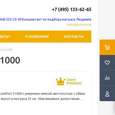
+7 (495) 133-62-65
(926) 553-23-30 Консультант по подбору матраса Людмила
ЗАКАЗАТЬ ЗВОНОК
ЖАТЬ?
О КОМПАНИИ
КОНТАКТЫ
rt S1000
S1000
Comfort S1000 с умеренно мягкой жесткостью с обеих
 высота матраса 25 см. Максимально допустимая
дно спальное место до 110 кг. Основой матраса
висимый пружинный блок S1000 (1000 пружин на одно
).