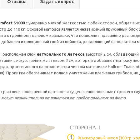
Отзывы
Задать вопрос
mfort S1000
с умеренно мягкой жесткостью с обеих сторон, общая выс
сто до 110 кг. Основой матраса является независимый пружинный блок S
я в отдельном тканевом кармашке, что позволяет правильно распреде
 добавлен изоляционный слой из войлока, разделяющий наполнители м
ы расположен слой
натурального латекса
высотой 2 см, обладающий
четании с искусственным латексом 3 см, который добавляет матрасу не
рда, простеганного на экологически чистом материале Hollcon. Ткань
я). Пропитка обеспечивает полное уничтожение плесневых грибков, н
тр из пены повышенной плотности существенно повышает срок его сл
) могут незначительно отличаться от представленных на фото.
СТОРОНА 1
Жаккардовый чехол (300 гр. хо