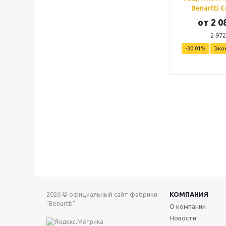
Benartti C
от
2 0
2 972
-30.01%
Эко
2026 © официальный сайт фабрики
КОМПАНИЯ
"Benartti"
О компании
Новости