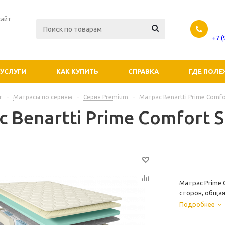
сайт
+7 
УСЛУГИ
КАК КУПИТЬ
СПРАВКА
ГДЕ ПОЛЕ
г
-
Матрасы по сериям
-
Серия Premium
-
Матрас Benartti Prime Comfo
 Benartti Prime Comfort 
Матрас Prime 
сторон, общая
нагрузка на о
Подробнее
является неза
спальное место