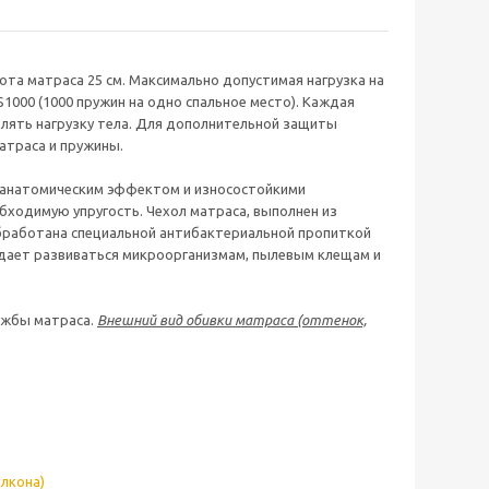
ота матраса 25 см. Максимально допустимая нагрузка на
1000 (1000 пружин на одно спальное место). Каждая
лять нагрузку тела. Для дополнительной защиты
атраса и пружины.
 анатомическим эффектом и износостойкими
обходимую упругость. Чехол матраса, выполнен из
 обработана специальной антибактериальной пропиткой
е дает развиваться микроорганизмам, пылевым клещам и
ужбы матраса.
Внешний вид обивки матраса (оттенок,
ллкона)