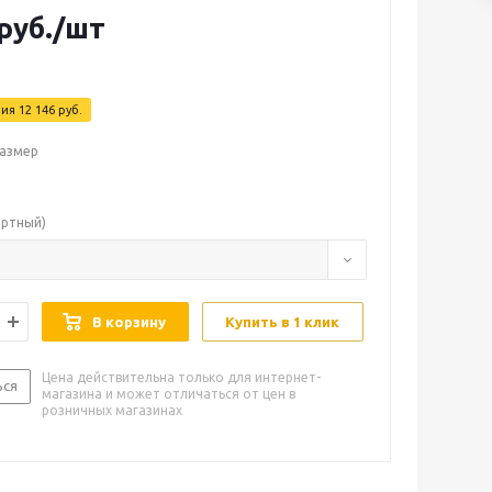
руб.
/шт
мия
12 146
руб.
азмер
артный)
В корзину
Купить в 1 клик
Цена действительна только для интернет-
ься
магазина и может отличаться от цен в
розничных магазинах