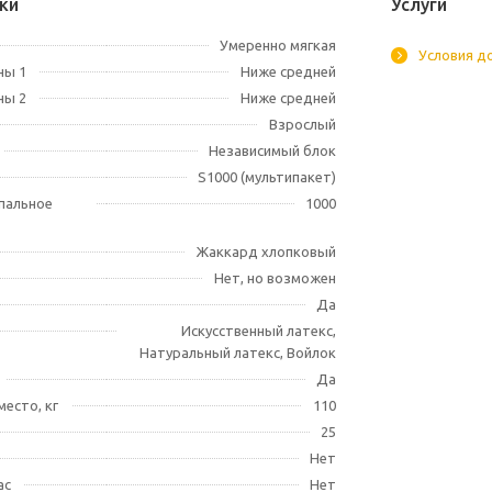
ки
Услуги
Умеренно мягкая
Условия д
ны 1
Ниже средней
ны 2
Ниже средней
Взрослый
Независимый блок
S1000 (мультипакет)
спальное
1000
Жаккард хлопковый
Нет, но возможен
Да
Искусственный латекс,
Натуральный латекс, Войлок
Да
место, кг
110
25
Нет
ас
Нет