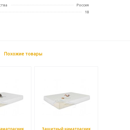
ства
Россия
18
Похожие товары
аматрасник
Защитный наматрасник