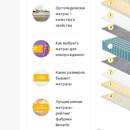
2
Ортопедический
матрас –
3
качества и
свойства
4
Как выбрать
матрас для
новорожденного?
1
2
Каких размеров
бывают
матрасы
3
4
Лучшие мягкие
матрасы -
рейтинг
фабрики
Benartti