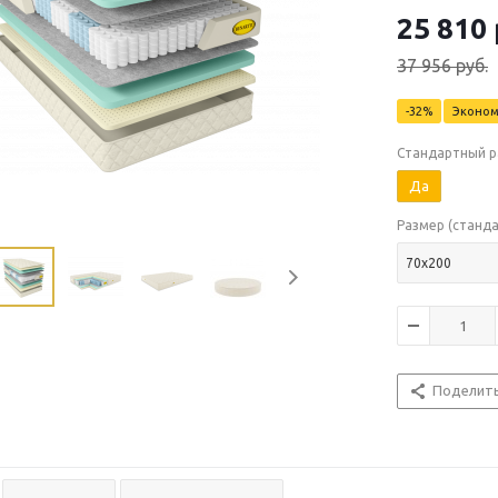
25 810
37 956
руб.
-
32
%
Эконо
Стандартный р
Да
Размер (станд
70х200
Поделит