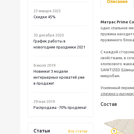
Описание
23 января 2025
Скидки 45%
Матрас Prime Co
одно спальное ме
пружина находитс
30 декабря 2020
пружинного блока
График работы в
новогодние праздники 2021
С каждой сторон
свойствами, в со
хлопкового жакка
8 июля 2019
SANITIZED (Швеци
Новинки! 3 модели
микробам.
интерьерных кроватей уже
в продаже!
Усиленный периме
стежка и рисунок
29 мая 2019
Состав
Распродажа -70% продлена!
Статьи
Все статьи
1