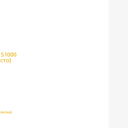
 S1000
есто)
лкона).