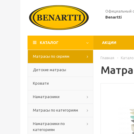
Официальный 
Benartti
КАТАЛОГ
АКЦИИ
Матрасы по сериям
Главная
-
Катало
Матрас
Детские матрасы
Кровати
Наматрасники
Матрасы по категориям
Наматрасники по
категориям