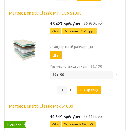
Матрас Benartti Classic Mini Duo S1000
26 930
руб.
16 427
руб.
/шт
-
39
%
Экономия
10 503
руб.
Стандартный размер: Да
Да
Размер (стандартный): 80х190
80х190
В корзину
Матрас Benartti Classic Max S1000
25 113
руб.
15 319
руб.
/шт
Новинки
-
39
%
Экономия
9 794
руб.