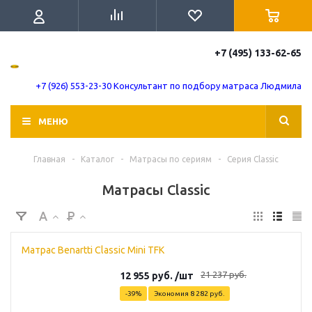
+7 (495) 133-62-65
+7 (926) 553-23-30 Консультант по подбору матраса Людмила
МЕНЮ
Главная
-
Каталог
-
Матрасы по сериям
-
Серия Classic
Матрасы Classic
Матрас Benartti Classic Mini TFK
21 237
руб.
12 955
руб.
/шт
-
39
%
Экономия
8 282
руб.