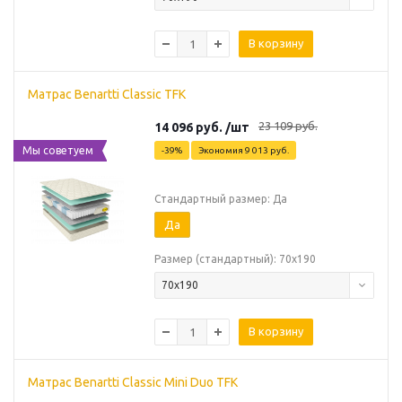
В корзину
Матрас Benartti Classic TFK
23 109
руб.
14 096
руб.
/шт
Мы советуем
-
39
%
Экономия
9 013
руб.
Стандартный размер: Да
Да
Размер (стандартный): 70х190
70х190
В корзину
Матрас Benartti Classic Mini Duo TFK