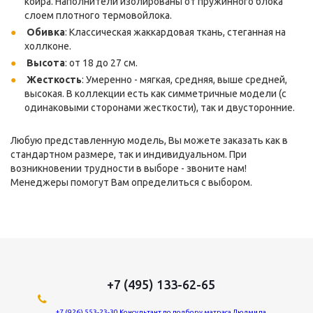
койра. Наполнители изолированы от пружинного блока
слоем плотного термовойлока.
Обивка
: Классическая жаккардовая ткань, стеганная на
холлконе.
Высота
: от 18 до 27 см.
Жесткость
: Умеренно - мягкая, средняя, выше средней,
высокая. В коллекции есть как симметричные модели (с
одинаковыми сторонами жесткости), так и двусторонние.
Любую представленную модель, Вы можете заказать как в
стандартном размере, так и индивидуальном. При
возникновении трудности в выборе - звоните нам!
Менеджеры помогут Вам определиться с выбором.
+7 (495) 133-62-65
+7 (926) 553-23-30 Консультант по подбору матраса Людмила