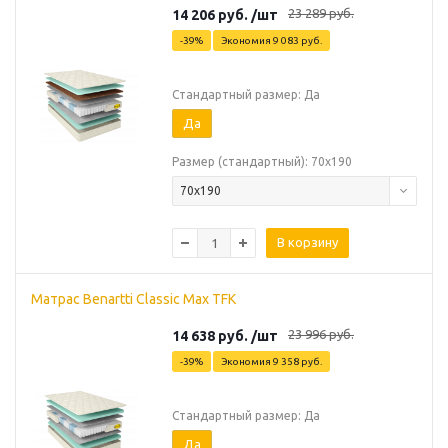
23 289
руб.
14 206
руб.
/шт
-
39
%
Экономия
9 083
руб.
Стандартный размер: Да
Да
Размер (стандартный): 70х190
70х190
В корзину
Матрас Benartti Classic Max TFK
23 996
руб.
14 638
руб.
/шт
-
39
%
Экономия
9 358
руб.
Стандартный размер: Да
Да