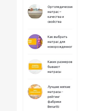
Ортопедический
матрас –
качества и
свойства
Как выбрать
матрас для
новорожденного?
Каких размеров
бывают
матрасы
Лучшие мягкие
матрасы -
рейтинг
фабрики
Benartti