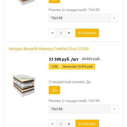
Размер (стандартный): 70х190
70х190
В корзину
Матрас Benartti Memory Comfort Duo S1200
49 833
руб.
33 388
руб.
/шт
-
33
%
Экономия
16 445
руб.
Стандартный размер: Да
Да
Размер (стандартный): 70х190
70х190
В корзину