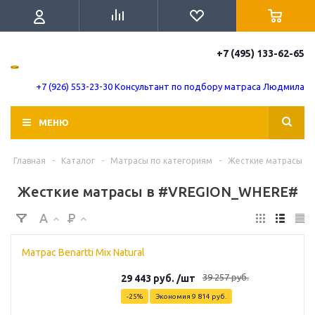
+7 (495) 133-62-65
+7 (926) 553-23-30 Консультант по подбору матраса Людмила
МЕНЮ
Главная
-
Каталог
-
Матрасы по категориям
-
Жесткие матрасы
Жесткие матрасы в #VREGION_WHERE#
Матрас Benartti Mix Natural
39 257
руб.
29 443
руб.
/шт
-
25
%
Экономия
9 814
руб.