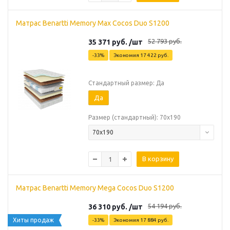
Матрас Benartti Memory Max Cocos Duo S1200
52 793
руб.
35 371
руб.
/шт
-
33
%
Экономия
17 422
руб.
Стандартный размер: Да
Да
Размер (стандартный): 70х190
70х190
В корзину
Матрас Benartti Memory Mega Cocos Duo S1200
54 194
руб.
36 310
руб.
/шт
Хиты продаж
-
33
%
Экономия
17 884
руб.