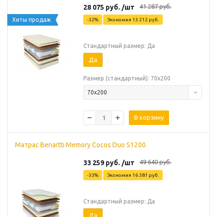
41 287
руб.
28 075
руб.
/шт
Хиты продаж
-
32
%
Экономия
13 212
руб.
Стандартный размер: Да
Да
Размер (стандартный): 70х200
70х200
В корзину
Матрас Benartti Memory Cocos Duo S1200
49 640
руб.
33 259
руб.
/шт
-
33
%
Экономия
16 381
руб.
Стандартный размер: Да
Да