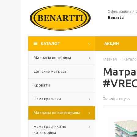
Официальный 
Benartti
КАТАЛОГ
АКЦИИ
Матрасы по сериям
Главная
-
Катало
Матра
Детские матрасы
#VRE
Кровати
Наматрасники
По алфавиту
Матрасы по категориям
Наматрасники по
категориям