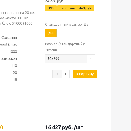
24 226
руб.
-
39
%
Экономия
9 448
руб.
ость, высота 20 см.
е место 110 кг.
 блок S1000 (1000
Стандартный размер: Да
Да
Средняя
Размер (стандартный):
мый блок
70х200
1000
 возможен
70х200
110
20
В корзину
18
00
16 427
руб.
/шт