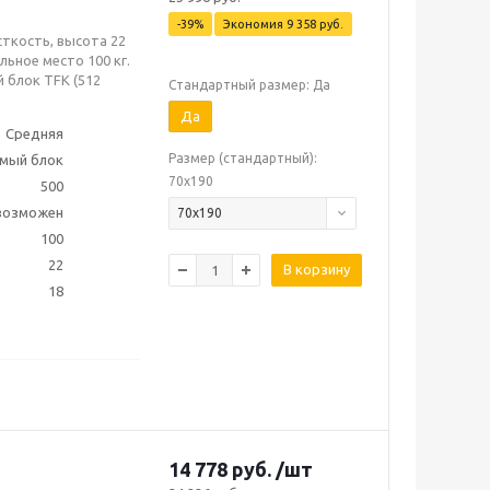
-
39
%
Экономия
9 358
руб.
сткость, высота 22
льное место 100 кг.
 блок TFK (512
Стандартный размер: Да
Да
Средняя
Размер (стандартный):
мый блок
70х190
500
 возможен
70х190
100
22
В корзину
18
14 778
руб.
/шт