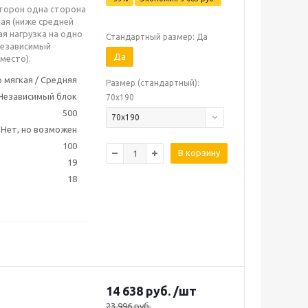
сторон одна сторона
ая (ниже средней
ая нагрузка на одно
Стандартный размер: Да
 независимый
Да
место).
 мягкая / Средняя
Размер (стандартный):
Независимый блок
70х190
500
70х190
Нет, но возможен
100
В корзину
19
18
14 638
руб.
/шт
23 996
руб.