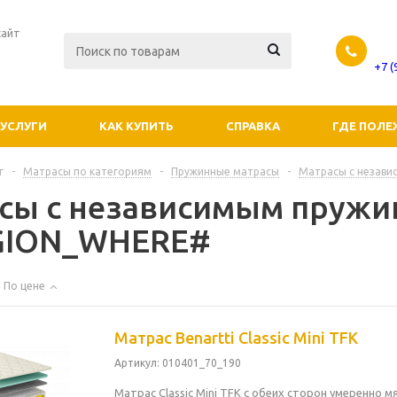
сайт
+7 
УСЛУГИ
КАК КУПИТЬ
СПРАВКА
ГДЕ ПОЛЕ
г
-
Матрасы по категориям
-
Пружинные матрасы
-
Матрасы с незав
сы с независимым пружи
GION_WHERE#
По цене
Матрас Benartti Classic Mini TFK
Артикул
: 010401_70_190
Матрас Classic Mini TFK с обеих сторон умеренно м