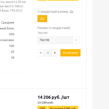
ть, высота 20 см.
е место 100 кг.
 блок TFK (512
Стандартный размер: Да
Да
Средняя
Размер (стандартный):
мый блок
70х190
500
 возможен
70х190
100
20
В корзину
18
14 206
руб.
/шт
23 289
руб.
-
39
%
Экономия
9 083
руб.