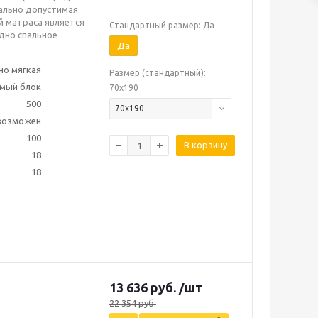
ально допустимая
ой матраса является
Стандартный размер: Да
дно спальное
Да
но мягкая
Размер (стандартный):
мый блок
70х190
500
70х190
 возможен
100
В корзину
18
18
13 636
руб.
/шт
22 354
руб.