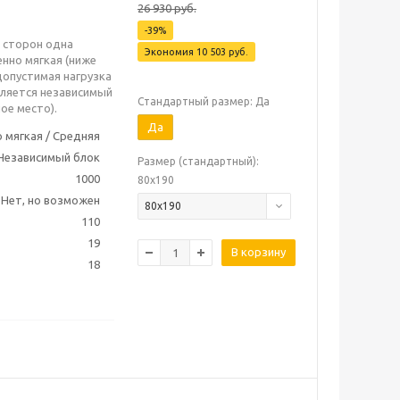
26 930
руб.
-
39
%
ю сторон одна
Экономия
10 503
руб.
нно мягкая (ниже
допустимая нагрузка
вляется независимый
Стандартный размер: Да
ое место).
Да
 мягкая / Средняя
Независимый блок
Размер (стандартный):
1000
80х190
Нет, но возможен
80х190
110
19
В корзину
18