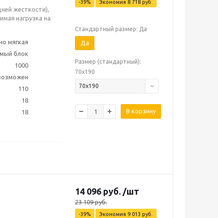
-
39
%
Экономия
8 718
руб.
дней жесткости),
имая нагрузка на
Стандартный размер: Да
но мягкая
Да
мый блок
Размер (стандартный):
1000
70х190
 возможен
70х190
110
18
В корзину
18
14 096
руб.
/шт
23 109
руб.
-
39
%
Экономия
9 013
руб.