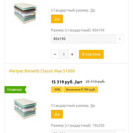
Стандартный размер: Да
Да
Размер (стандартный): 80х190
80х190
В корзину
Матрас Benartti Classic Max S1000
25 113
руб.
15 319
руб.
/шт
Новинки
-
39
%
Экономия
9 794
руб.
Стандартный размер: Да
Да
Размер (стандартный): 70х200