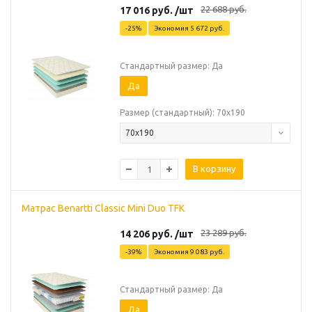
22 688
руб.
17 016
руб.
/шт
-
25
%
Экономия
5 672
руб.
Стандартный размер: Да
Да
Размер (стандартный): 70х190
70х190
В корзину
Матрас Benartti Classic Mini Duo TFK
23 289
руб.
14 206
руб.
/шт
-
39
%
Экономия
9 083
руб.
Стандартный размер: Да
Да