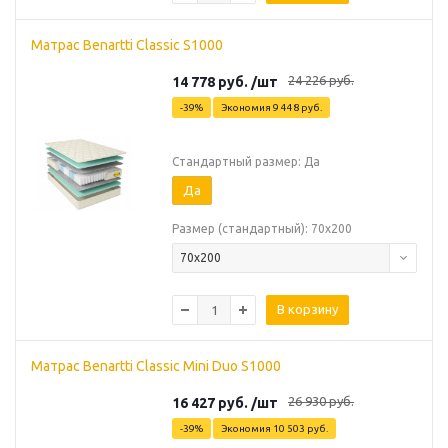
Матрас Benartti Classic S1000
24 226
руб.
14 778
руб.
/шт
-
39
%
Экономия
9 448
руб.
Стандартный размер: Да
Да
Размер (стандартный): 70х200
70х200
В корзину
Матрас Benartti Classic Mini Duo S1000
26 930
руб.
16 427
руб.
/шт
-
39
%
Экономия
10 503
руб.