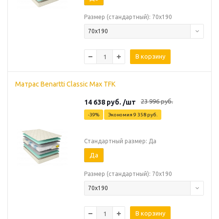
Размер (стандартный): 70х190
70х190
В корзину
Матрас Benartti Classic Max TFK
23 996
руб.
14 638
руб.
/шт
-
39
%
Экономия
9 358
руб.
Стандартный размер: Да
Да
Размер (стандартный): 70х190
70х190
В корзину