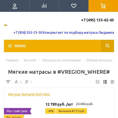
+7 (495) 133-62-65
+7 (926) 553-23-30 Консультант по подбору матраса Людмила
МЕНЮ
Главная
-
Каталог
-
Матрасы по категориям
-
Мягкие матрасы
Мягкие матрасы в #VREGION_WHERE#
Матрас Benartti Roll Mini
20 966
руб.
12 789
руб.
/шт
Мы советуем
-
39
%
Экономия
8 177
руб.
По акции