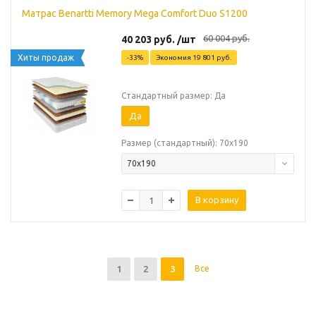
Матрас Benartti Memory Mega Comfort Duo S1200
60 004
руб.
40 203
руб.
/шт
Хиты продаж
-
33
%
Экономия
19 801
руб.
Стандартный размер: Да
Да
Размер (стандартный): 70х190
70х190
В корзину
1
2
3
Все