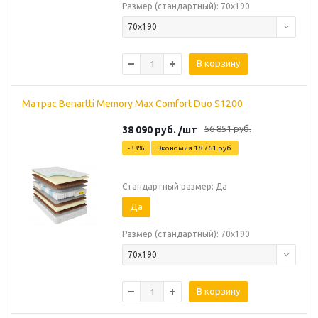
Размер (стандартный): 70х190
70х190
В корзину
Матрас Benartti Memory Max Comfort Duo S1200
56 851
руб.
38 090
руб.
/шт
-
33
%
Экономия
18 761
руб.
Стандартный размер: Да
Да
Размер (стандартный): 70х190
70х190
В корзину